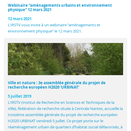
Webinaire "aménagements urbains et environnement
physique" 12 mars 2021
12 mars 2021
L'IRSTV vous invite à un webinaire “aménagements et
environnement physique” le 12 mars 2021.
Ville et nature : 3e assemblée générale du projet de
recherche européen H2020 ‘URBINAT’
5 juillet 2019
L'IRSTV (Institut de Recherche en Sciences et Techniques de la
Ville), fédération de recherche située à Centrale Nantes, accueille la
troisième assemblée générale du projet de recherche européen
H2020 URBINAT vendredi 5 juillet. Ce projet porte sur le
réaménagement urbain de quartiers d’habitat social défavorisés, à