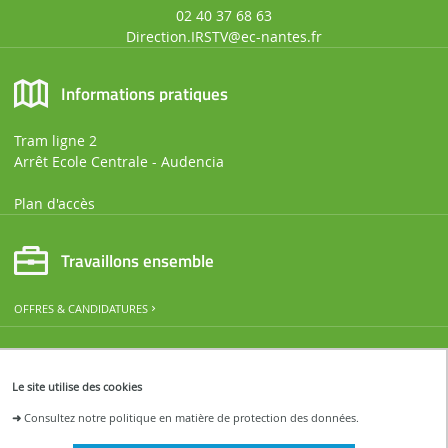
02 40 37 68 63
Direction.IRSTV@ec-nantes.fr
Informations pratiques
Tram ligne 2
Arrêt Ecole Centrale - Audencia
Plan d'accès
Travaillons ensemble
OFFRES & CANDIDATURES
Restons connectés
Le site utilise des cookies
ACTUALITÉS ET ÉVÉNEMENTS DE L'IRSTV
➜
Consultez notre politique en matière de protection des données.