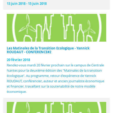
13 juin 2018
-
15 juin 2018
Les Matinales de la Transition Ecologique - Yannick
ROUDAUT - CONFERENCE#2
20 février 2018
Rendez-vous mardi 20 février prochain sur le campus de Centrale
Nantes pour la deuxième édition des "Matinales de la transition
écologique". Au programme, retour d'expérience de Yannick
ROUDAUT, conférencier, auteur et ancien journaliste économique
et financier, travaillant sur la soutenabilité de notre modèle
économique.