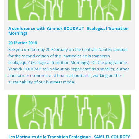
A conference with Yannick ROUDAUT - Ecological Transition
Mornings
20 février 2018
See you on Tuesday 20 February on the Centrale Nantes campus
for the second edition of the "Matinales de la transition
écologique" (Ecological Transition Mornings). On the programme -
Yannick ROUDAUT talks about his experience as a speaker, author
and former economic and financial journalist, working on the
sustainability of our business model.
Les Matinales de la Transition Ecologique - SAMUEL COURGEY