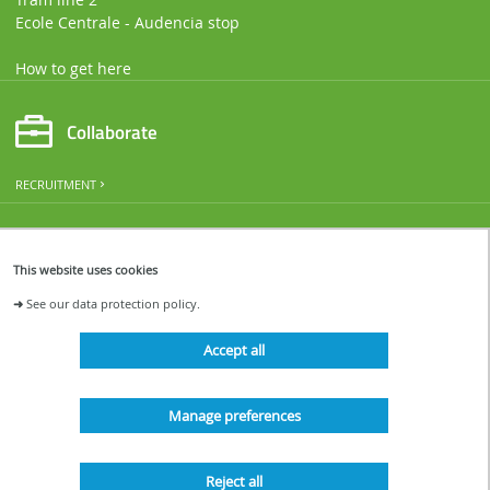
Ecole Centrale - Audencia stop
How to get here
Collaborate
RECRUITMENT
Follow us
This website uses cookies
IRSTV NEWS & EVENTS
➜
See our data protection policy.
Accept all
Manage preferences
Reject all