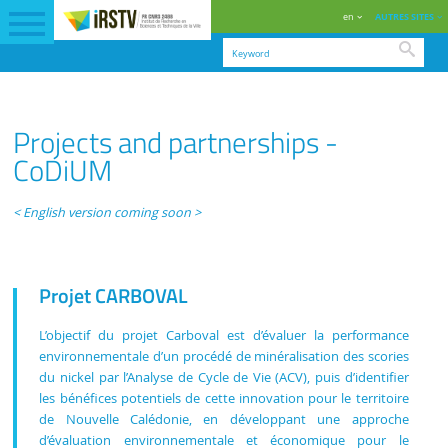
en
AUTRES SITES
Searc
ENGLISH
RESEARCH
CODIUM: COMBINING DISCIPLINES FOR
PROJECTS AND
Projects and partnerships -
VERSION
AREAS
URBAN METABOLISM
PARTNERSHIPS
CoDiUM
< English version coming soon >
Projet CARBOVAL
L’objectif du projet Carboval est d’évaluer la performance
environnementale d’un procédé de minéralisation des scories
du nickel par l’Analyse de Cycle de Vie (ACV), puis d’identifier
les bénéfices potentiels de cette innovation pour le territoire
de Nouvelle Calédonie, en développant une approche
d’évaluation environnementale et économique pour le